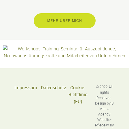
MEHR ÜBER MICH
Impressum
Datenschutz
Cookie-
© 2022 All
rights
Richtlinie
Reserved.
(EU)
Design by
B
Media
Agency
Website-
Pflege🌱 by